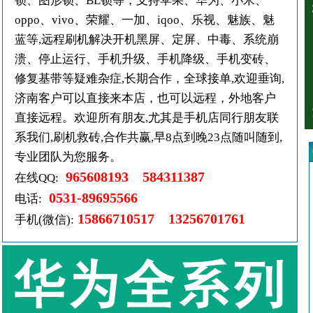
锁、图形锁、BL锁等，支持苹果、华为、小米、
oppo、vivo、荣耀、一加、iqoo、乐视、魅族、魅
蓝等,远程刷机解决开机黑屏、定屏、中毒、系统崩
溃、停止运行、手机升级、手机降级、手机变砖、
修复基带等疑难杂症,长期合作，全球接单,欢迎垂询,
济南客户可以直接来本店，也可以远程，外地客户
直接远程。欢迎所有朋友,尤其是手机店同行朋友联
系我们,刷机救砖,合作共赢,早8点到晚23点随叫随到,
专业团队为您服务。
965608193 584311387
在线QQ:
0531-89695566
电话:
15866710517 13256701761
手机(微信):