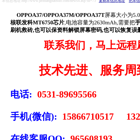
本信息地址:http://www.jiezhanghaosuo.com/news4.asp?id=75
复制本信息地址
把本信
OPPOA37/OPPOA37M/OPPOA37T
屏幕大小为5.0
核联发科MT6750芯片
,电池容量为2630mAh,需要把
刷机救砖,也可以保资料解锁屏幕密码,也可以恢复误
联系我们，马上远程
技术先进、服务周
电话:
0531-89695566
手机(微信):
15866710517 132
在线客服QQ:
965608193