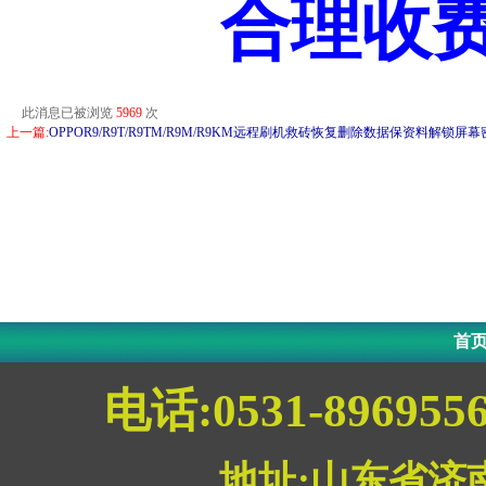
合理收
此消息已被浏览
5969
次
上一篇:
OPPOR9/R9T/R9TM/R9M/R9KM远程刷机救砖恢复删除数据保资料解锁屏幕
首
电话:0531-896955
地址:山东省济