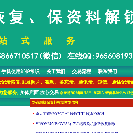
|
手机使用维护常识
|
关于我们
|
交易流程
|
联系我们
复、QQ聊天记录恢复,以及照片、视频、备忘录、通讯录、短信、通话记
为您服务,
实体店面,放心交易
今天是2026年8月8日 星期六 谙佬客通讯欢迎您
热点刷机保资料数据恢复信息
华为荣耀V20(PCT-AL10/PCT-TL10)/MOSCH
VIVOY85/VIVOY85A(1730)远程刷机救砖恢复删除