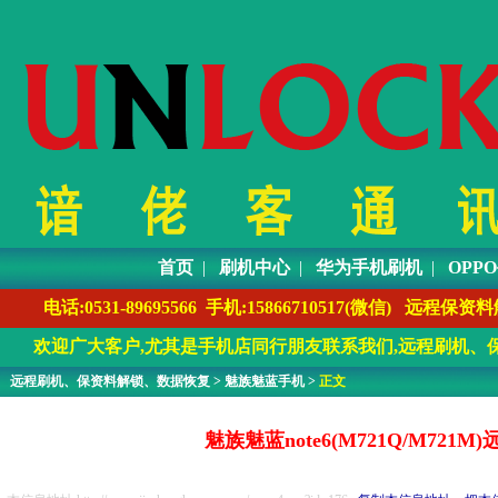
首页
|
刷机中心
|
华为手机刷机
|
OPP
电话:0531-89695566 手机:1586671051
欢迎广大客户,尤其是手机店同行朋友联系我们,远程刷机、保
远程刷机、保资料解锁、数据恢复
>
魅族魅蓝手机
>
正文
魅族魅蓝note6(M721Q/M7