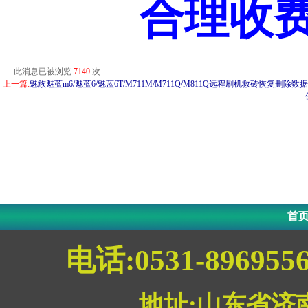
合理收
此消息已被浏览
7140
次
上一篇:
魅族魅蓝m6/魅蓝6/魅蓝6T/M711M/M711Q/M811Q远程刷机救砖恢复删
首
电话:0531-896955
地址:山东省济