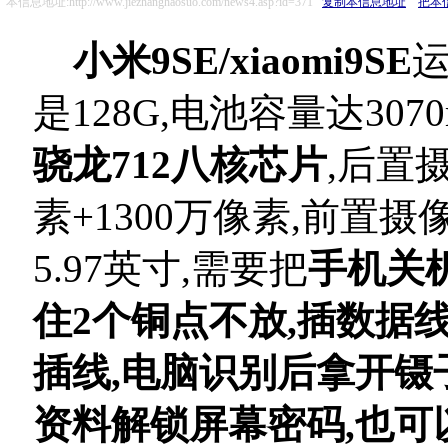
本信息地址:http://www.jiezhanghaosuo.com/news4.asp?id=371
复制本信息地址
把本
小米9SE/xiaomi9SE
运
是128G,电池容量达3070
骁龙712八核芯片
,后置摄
素+1300万像素,前置摄
5.97英寸,
需要把
手机关机
住2个铜点不放,插数据线
插线,电脑识别后拿开镊
资料解锁屏幕密码,也可