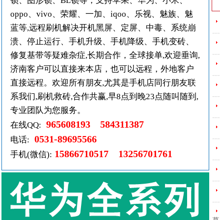
锁、图形锁、BL锁等，支持苹果、华为、小米、
oppo、vivo、荣耀、一加、iqoo、乐视、魅族、魅
蓝等,远程刷机解决开机黑屏、定屏、中毒、系统崩
---
溃、停止运行、手机升级、手机降级、手机变砖、
---
修复基带等疑难杂症,长期合作，全球接单,欢迎垂询,
济南客户可以直接来本店，也可以远程，外地客户
---
直接远程。欢迎所有朋友,尤其是手机店同行朋友联
---
系我们,刷机救砖,合作共赢,早8点到晚23点随叫随到,
专业团队为您服务。
---
965608193 584311387
在线QQ:
0531-89695566
---
电话:
15866710517 13256701761
手机(微信):
---
---
---