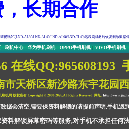
费，长期合作
耀畅玩7C(LND-AL30/LND-AL40/LND-AL00/LND-TL40)远程刷机救砖恢复删
页
|
刷机中心
|
华为手机刷机
|
OPPO手机刷机
|
VIVO手机刷机
66 在线QQ:965608193 
南市天桥区新沙路东宇花园
机刷机网
版权所有 Copyright © 2008-2026,All Rights Reserved 网址:
http://www.jiez
有数据会清空,需要保资料解锁的请提前声明,手机遇
保资料解锁屏幕密码等服务,对手机不承担任何法