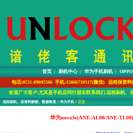
首页
|
刷机中心
|
华为手机刷机
|
OPP
电话:0531-89695566 手机:1586671051
欢迎广大客户,尤其是手机店同行朋友联系我们,远程刷机、保
远程刷机、保资料解锁、数据恢复
>
华为手机
>
正文
华为nova3e(ANE-AL00/AN