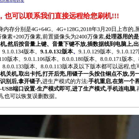
信息推荐给好友
也可以联系我们直接远程给您刷机!!!
存分别是4G+64G、4G+128G,2018年3月20日上市的
0万像素+200万像素,前置摄像头为2400万像素,
处理器用的是
机,然后按音量上键、音量下键不放,插数据线到电脑上,出
9.1.0.134版本、
9.1.0.132版本
、
9.1.0.129版本、9.1.0.1
.110版本、9.0.1.106版本、8.0.0.180版本、8.0.0.171版本、8.
51版本、8.0.0.133版本、8.0.0.113版本及以下版本都可以远程
要把手机关机,取出卡托,打开后壳,用镊子一头按住铜点不放,另
脑识别后,拿开镊子,
进生产模式的方法:
手机重启,在第一个
台设置-USB端口设置-生产模式即可,进了生产模式,手机连电脑
码,也可以恢复误删数据。