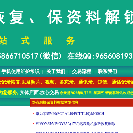
|
手机使用维护常识
|
关于我们
|
交易流程
|
联系我们
复、QQ聊天记录恢复,以及照片、视频、备忘录、通讯录、短信、通话记
为您服务,
实体店面,放心交易
今天是2026年8月7日 星期五 谙佬客通讯欢迎您
热点刷机保资料数据恢复信息
华为荣耀V20(PCT-AL10/PCT-TL10)/MOSCH
VIVOY85/VIVOY85A(1730)远程刷机救砖恢复删除