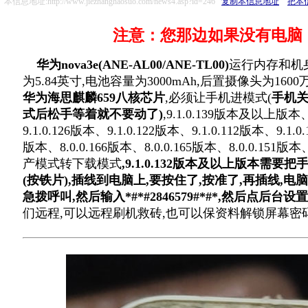
本信息地址:http://www.jiezhanghaosuo.com/news4.asp?id=246
复制本信息地址
把本
注意：您那边如果没有电脑，
华为nova3e(ANE-AL00/ANE-TL00)
运行内存和机身内
为5.84英寸,电池容量为3000mAh,后置摄像头为160
华为海思麒麟659八核芯片
,必须让手机进模式(
手机关
式后松手等着就不要动了)
,9.1.0.139版本及以上版本、
9.1.0.126版本、9.1.0.122版本、9.1.0.112版本、9.1.0
版本、8.0.0.166版本、8.0.0.165版本、8.0.0.1
产模式转下载模式
,9.1.0.132版本及以上版本需
(按铁片),插线到电脑上,要按住了,按准了,再插线,电
急拨呼叫,然后输入*#*#2846579#*#*,然后点后
们远程,可以远程刷机救砖,也可以保资料解锁屏幕密